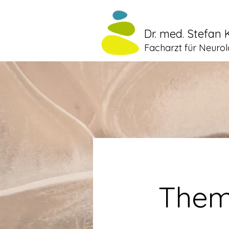
Dr. med. Stefan 
Facharzt für Neurol
Them